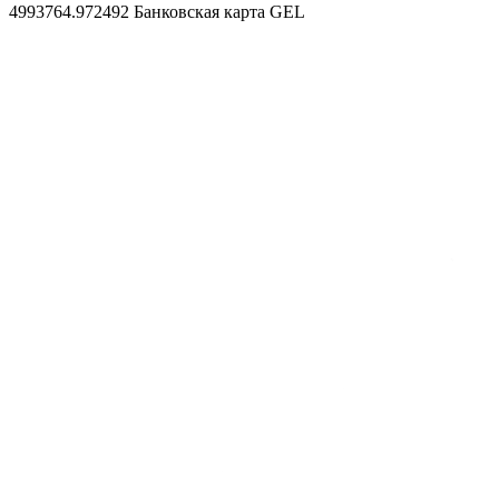
4993764.972492
Банковская карта GEL