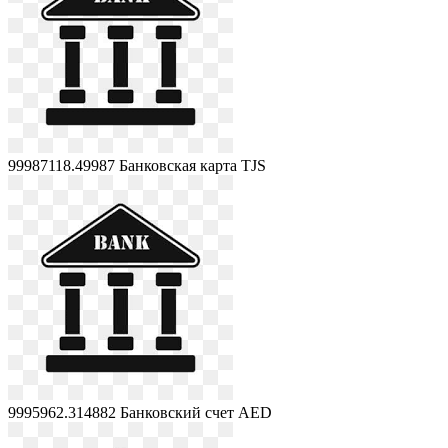
99987118.49987
Банковская карта TJS
9995962.314882
Банковский счет AED