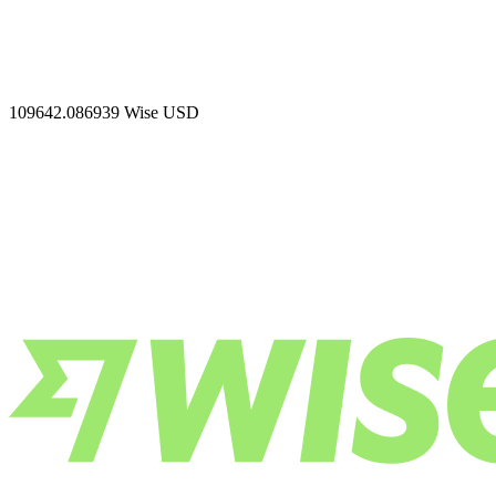
109642.086939
Wise USD