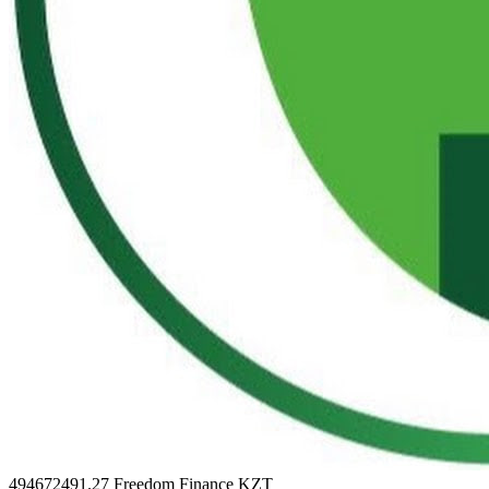
494672491.27
Freedom Finance KZT