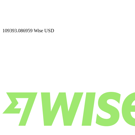
109393.086959
Wise USD