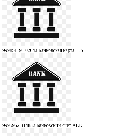
99985119.102043
Банковская карта TJS
9995962.314882
Банковский счет AED