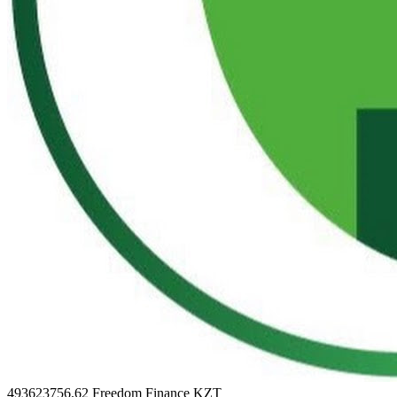
493623756.62
Freedom Finance KZT