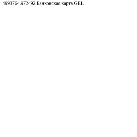
4993764.972492
Банковская карта GEL