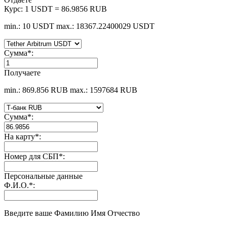
Курс:
1 USDT = 86.9856 RUB
min.: 10 USDT
max.: 18367.22400029 USDT
Сумма
*
:
Получаете
min.: 869.856 RUB
max.: 1597684 RUB
Сумма
*
:
На карту
*
:
Номер для СБП
*
:
Персональные данные
Ф.И.О.
*
:
Введите ваше Фамилию Имя Отчество