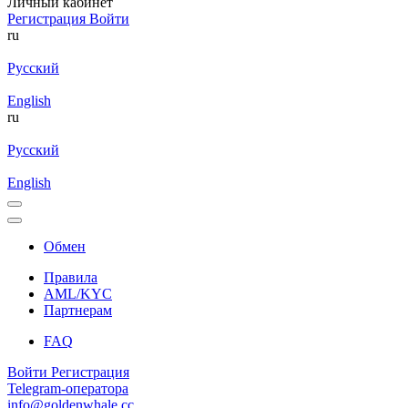
Личный кабинет
Регистрация
Войти
ru
Русский
English
ru
Русский
English
Обмен
Правила
AML/KYC
Партнерам
FAQ
Войти
Регистрация
Telegram-оператора
info@goldenwhale.cc