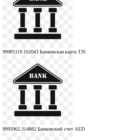
99985119.102043
Банковская карта TJS
9995962.314882
Банковский счет AED