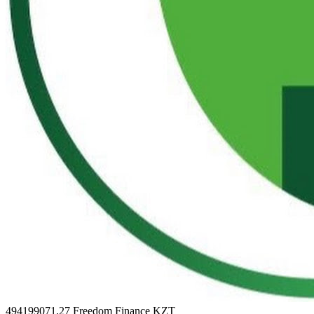
494199071.27
Freedom Finance KZT