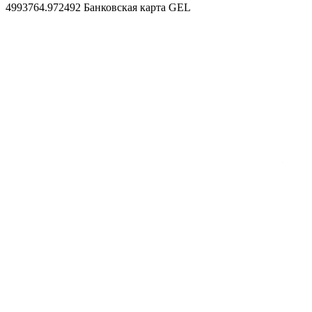
4993764.972492
Банковская карта GEL