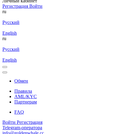
Личный кабинет
Регистрация
Войти
ru
Русский
English
ru
Русский
English
Обмен
Правила
AML/KYC
Партнерам
FAQ
Войти
Регистрация
Telegram-оператора
info@goldenwhale.cc