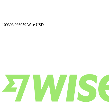
109393.086959
Wise USD