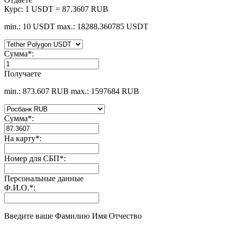
Курс:
1 USDT = 87.3607 RUB
min.: 10 USDT
max.: 18288.360785 USDT
Сумма
*
:
Получаете
min.: 873.607 RUB
max.: 1597684 RUB
Сумма
*
:
На карту
*
:
Номер для СБП
*
:
Персональные данные
Ф.И.О.
*
:
Введите ваше Фамилию Имя Отчество