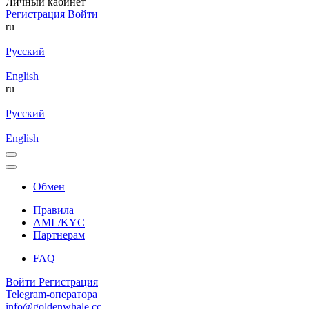
Личный кабинет
Регистрация
Войти
ru
Русский
English
ru
Русский
English
Обмен
Правила
AML/KYC
Партнерам
FAQ
Войти
Регистрация
Telegram-оператора
info@goldenwhale.cc