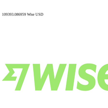
109393.086959
Wise USD