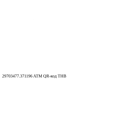
29703477.371196
ATM QR-код THB