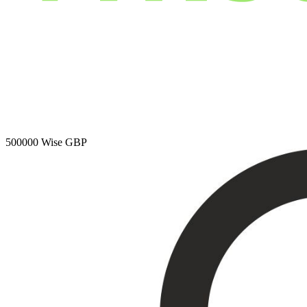
500000
Wise GBP