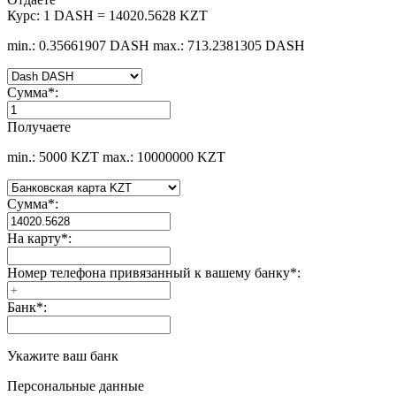
Курс:
1 DASH = 14020.5628 KZT
min.: 0.35661907 DASH
max.: 713.2381305 DASH
Сумма
*
:
Получаете
min.: 5000 KZT
max.: 10000000 KZT
Сумма
*
:
На карту
*
:
Номер телефона привязанный к вашему банку
*
:
Банк
*
:
Укажите ваш банк
Персональные данные