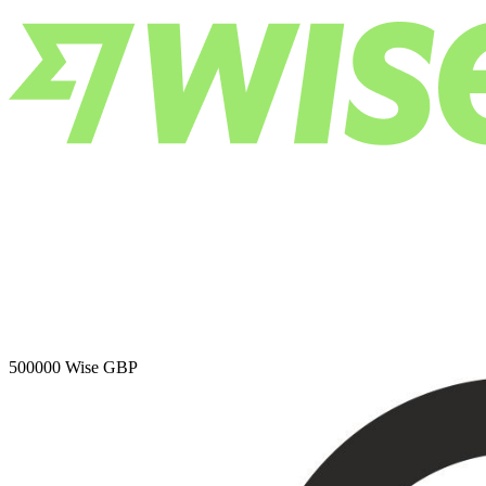
500000
Wise GBP