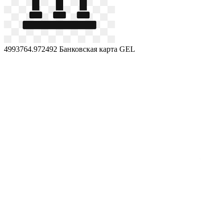
4993764.972492
Банковская карта GEL