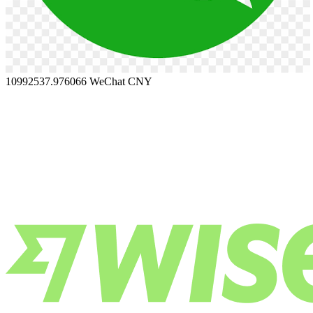
10992537.976066
WeChat CNY