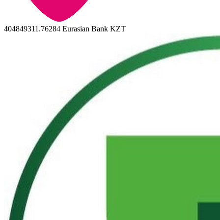
404849311.76284
Eurasian Bank KZT