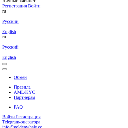
Личный кабинет
Регистрация
Войти
ru
Русский
English
ru
Русский
English
Обмен
Правила
AML/KYC
Партнерам
FAQ
Войти
Регистрация
Telegram-оператора
info@goldenwhale.cc