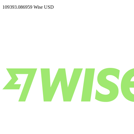
109393.086959
Wise USD