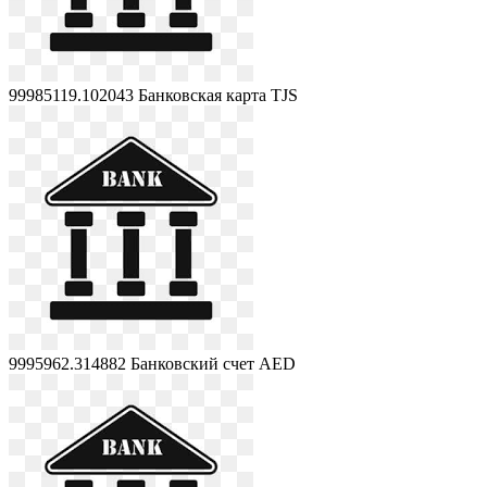
99985119.102043
Банковская карта TJS
9995962.314882
Банковский счет AED