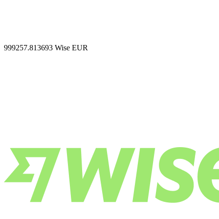
999257.813693
Wise EUR