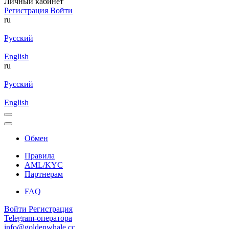
Личный кабинет
Регистрация
Войти
ru
Русский
English
ru
Русский
English
Обмен
Правила
AML/KYC
Партнерам
FAQ
Войти
Регистрация
Telegram-оператора
info@goldenwhale.cc