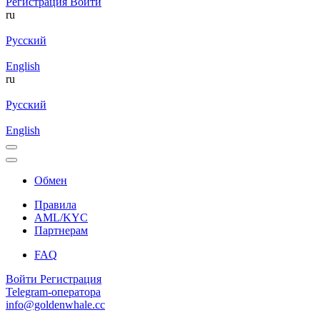
Регистрация
Войти
ru
Русский
English
ru
Русский
English
Обмен
Правила
AML/KYC
Партнерам
FAQ
Войти
Регистрация
Telegram-оператора
info@goldenwhale.cc