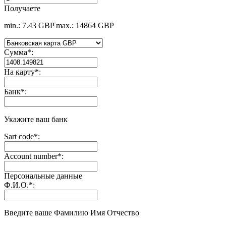
Получаете
min.: 7.43 GBP
max.: 14864 GBP
Сумма
*
:
На карту
*
:
Банк
*
:
Укажите ваш банк
Sart code
*
:
Account number
*
:
Персональные данные
Ф.И.О.
*
:
Введите ваше Фамилию Имя Отчество