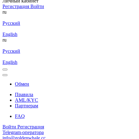
Личный кабинет
Регистрация
Войти
ru
Русский
English
ru
Русский
English
Обмен
Правила
AML/KYC
Партнерам
FAQ
Войти
Регистрация
Telegram-оператора
info@goldenwhale.cc