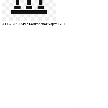
4993764.972492
Банковская карта GEL