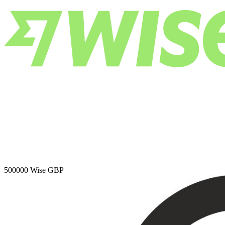
500000
Wise GBP