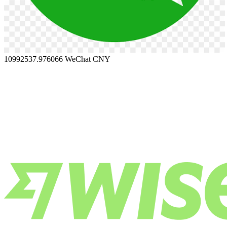
10992537.976066
WeChat CNY