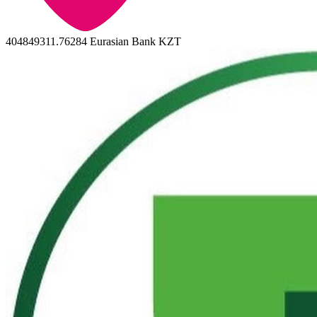
404849311.76284
Eurasian Bank KZT