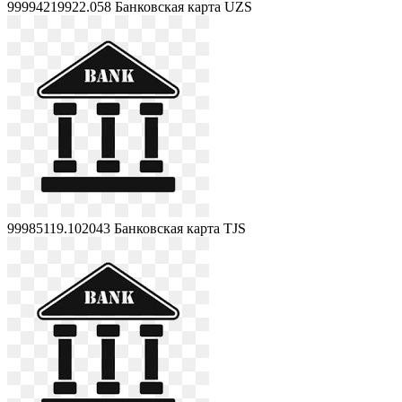
99994219922.058
Банковская карта UZS
99985119.102043
Банковская карта TJS