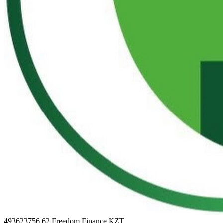
493623756.62
Freedom Finance KZT