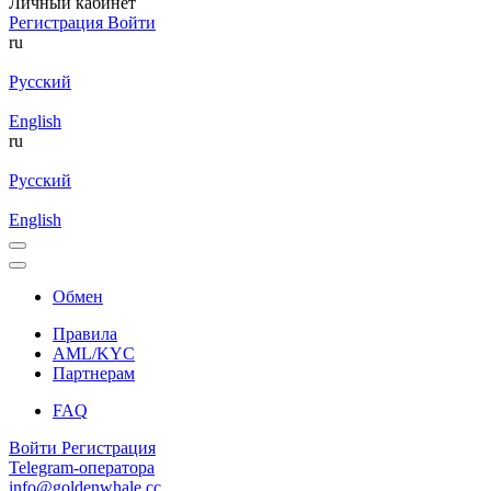
Личный кабинет
Регистрация
Войти
ru
Русский
English
ru
Русский
English
Обмен
Правила
AML/KYC
Партнерам
FAQ
Войти
Регистрация
Telegram-оператора
info@goldenwhale.cc