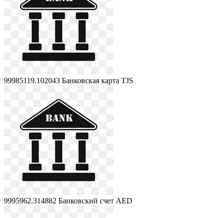
99985119.102043
Банковская карта TJS
9995962.314882
Банковский счет AED