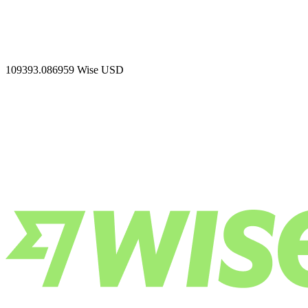
109393.086959
Wise USD