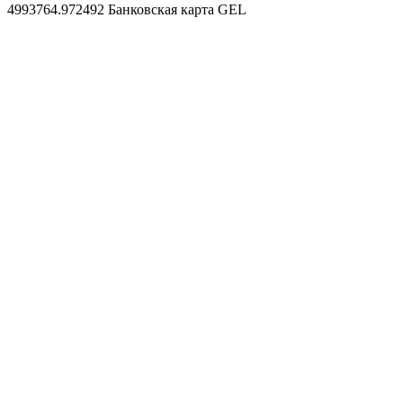
4993764.972492
Банковская карта GEL