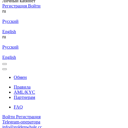
Личный кабинет
Регистрация
Войти
ru
Русский
English
ru
Русский
English
Обмен
Правила
AML/KYC
Партнерам
FAQ
Войти
Регистрация
Telegram-оператора
info@goldenwhale.cc