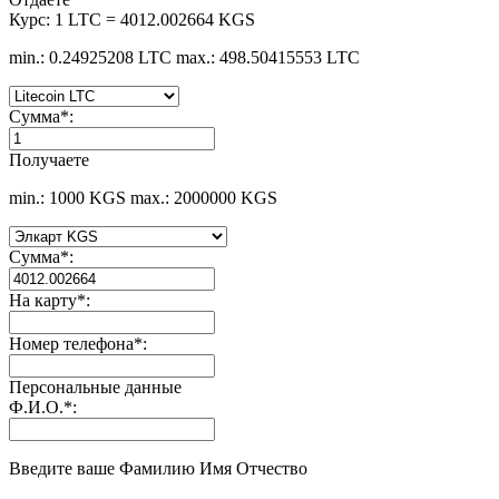
Курс:
1 LTC = 4012.002664 KGS
min.: 0.24925208 LTC
max.: 498.50415553 LTC
Сумма
*
:
Получаете
min.: 1000 KGS
max.: 2000000 KGS
Сумма
*
:
На карту
*
:
Номер телефона
*
:
Персональные данные
Ф.И.О.
*
:
Введите ваше Фамилию Имя Отчество