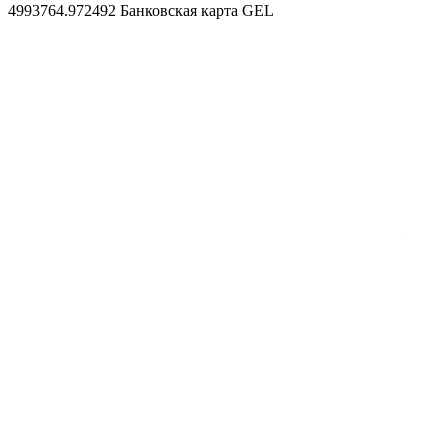
4993764.972492
Банковская карта GEL