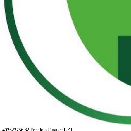
493623756.62
Freedom Finance KZT