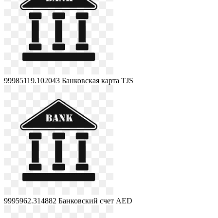
99985119.102043
Банковская карта TJS
9995962.314882
Банковский счет AED