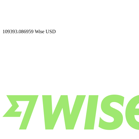
109393.086959
Wise USD