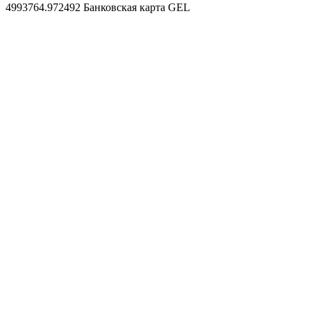
4993764.972492
Банковская карта GEL