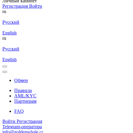
Личный кабинет
Регистрация
Войти
ru
Русский
English
ru
Русский
English
Обмен
Правила
AML/KYC
Партнерам
FAQ
Войти
Регистрация
Telegram-оператора
info@goldenwhale.cc