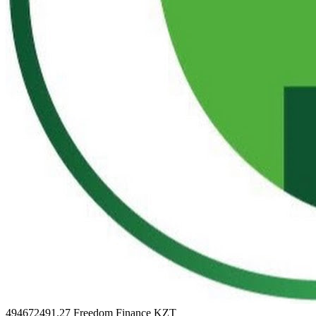
494672491.27
Freedom Finance KZT