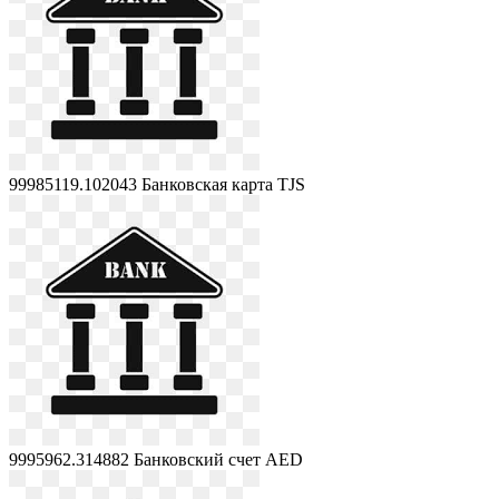
99985119.102043
Банковская карта TJS
9995962.314882
Банковский счет AED