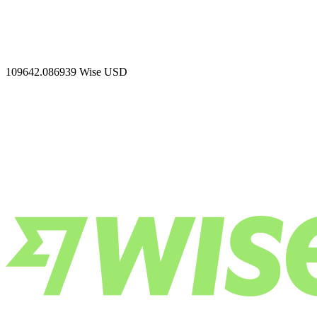
109642.086939
Wise USD