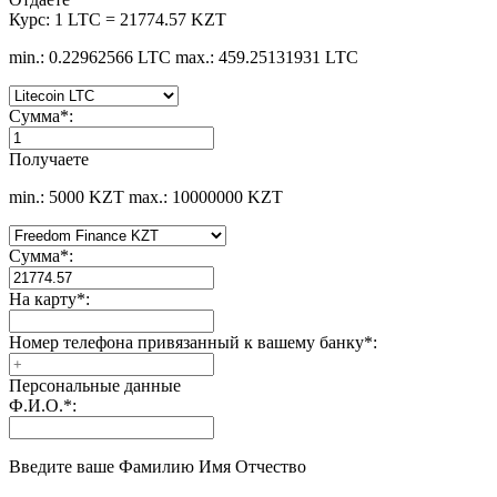
Курс:
1 LTC = 21774.57 KZT
min.: 0.22962566 LTC
max.: 459.25131931 LTC
Сумма
*
:
Получаете
min.: 5000 KZT
max.: 10000000 KZT
Сумма
*
:
На карту
*
:
Номер телефона привязанный к вашему банку
*
:
Персональные данные
Ф.И.О.
*
:
Введите ваше Фамилию Имя Отчество