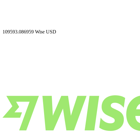
109593.086959
Wise USD