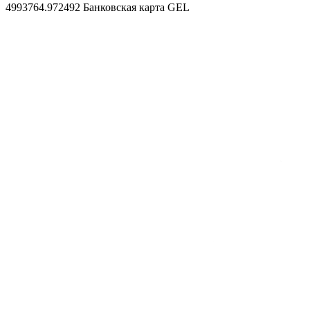
4993764.972492
Банковская карта GEL