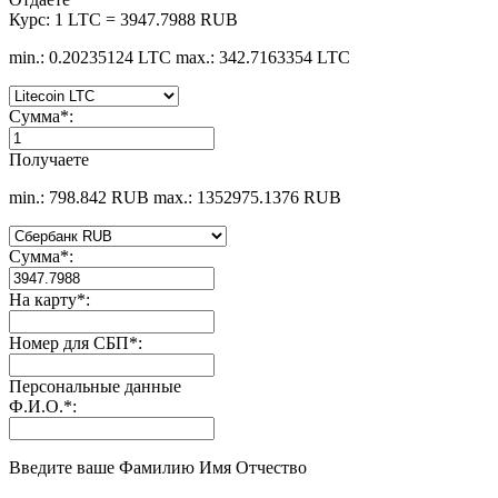
Курс:
1 LTC = 3947.7988 RUB
min.: 0.20235124 LTC
max.: 342.7163354 LTC
Сумма
*
:
Получаете
min.: 798.842 RUB
max.: 1352975.1376 RUB
Сумма
*
:
На карту
*
:
Номер для СБП
*
:
Персональные данные
Ф.И.О.
*
:
Введите ваше Фамилию Имя Отчество