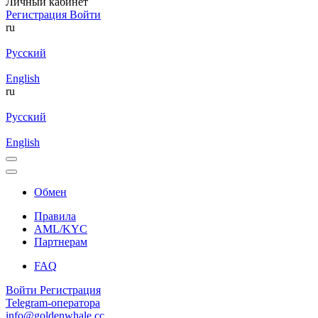
Личный кабинет
Регистрация
Войти
ru
Русский
English
ru
Русский
English
Обмен
Правила
AML/KYC
Партнерам
FAQ
Войти
Регистрация
Telegram-оператора
info@goldenwhale.cc