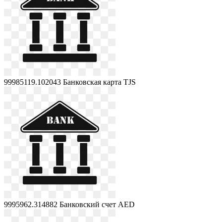
99985119.102043
Банковская карта TJS
9995962.314882
Банковский счет AED