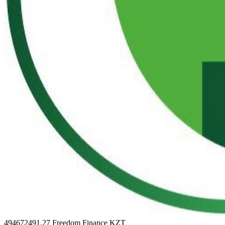
494672491.27
Freedom Finance KZT