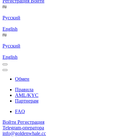
Регистрация
Войти
ru
Русский
English
ru
Русский
English
Обмен
Правила
AML/KYC
Партнерам
FAQ
Войти
Регистрация
Telegram-оператора
info@goldenwhale.cc