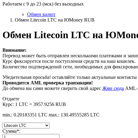
Работаем с 9 до 23 (мск) без выходных
Обмен валют
Обмен Litecoin LTC на ЮMoney RUB
Обмен Litecoin LTC на ЮMon
Внимание:
Перевод может быть отправлен несколькими платежами и заним
Курс фиксируется после поступления средств на наш кошелек.
Количество подтверждений сети, необходимых для фиксировани
Убедительная просьба! оставляйте только актуальные контакты 
Проводится AML проверка транзакции!
До обмена вы сами можете сверить свой адрес
Жми сюда
AML-п
Отдаете
Курс:
1 LTC = 3957.9256 RUB
min.: 0.20183351 LTC
max.: 130.49555285 LTC
Сумма
*
: