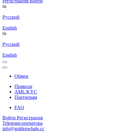
Регистрация
Войти
ru
Русский
English
ru
Русский
English
Обмен
Правила
AML/KYC
Партнерам
FAQ
Войти
Регистрация
Telegram-оператора
info@goldenwhale.cc