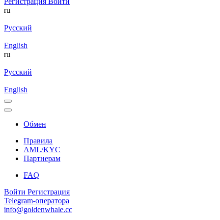
Регистрация
Войти
ru
Русский
English
ru
Русский
English
Обмен
Правила
AML/KYC
Партнерам
FAQ
Войти
Регистрация
Telegram-оператора
info@goldenwhale.cc