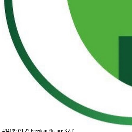
494199071.27
Freedom Finance KZT