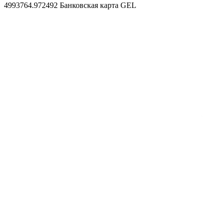
4993764.972492
Банковская карта GEL