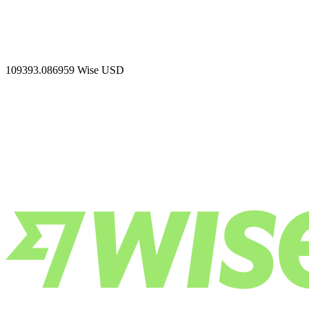
109393.086959
Wise USD