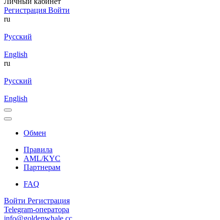
Личный кабинет
Регистрация
Войти
ru
Русский
English
ru
Русский
English
Обмен
Правила
AML/KYC
Партнерам
FAQ
Войти
Регистрация
Telegram-оператора
info@goldenwhale.cc