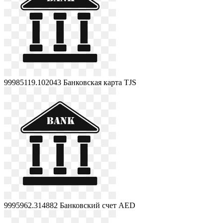
99985119.102043
Банковская карта TJS
9995962.314882
Банковский счет AED