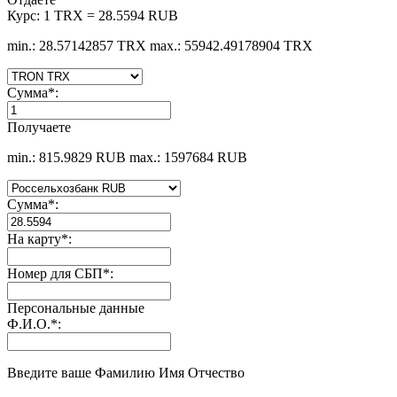
Курс:
1 TRX = 28.5594 RUB
min.: 28.57142857 TRX
max.: 55942.49178904 TRX
Сумма
*
:
Получаете
min.: 815.9829 RUB
max.: 1597684 RUB
Сумма
*
:
На карту
*
:
Номер для СБП
*
:
Персональные данные
Ф.И.О.
*
:
Введите ваше Фамилию Имя Отчество