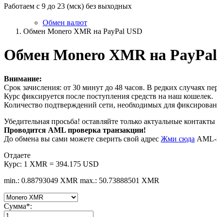
Работаем с 9 до 23 (мск) без выходных
Обмен валют
Обмен Monero XMR на PayPal USD
Обмен Monero XMR на PayPa
Внимание:
Срок зачисления: от 30 минут до 48 часов. В редких случаях п
Курс фиксируется после поступления средств на наш кошелек.
Количество подтверждений сети, необходимых для фиксировани
Убедительная просьба! оставляйте только актуальные контакты 
Проводится AML проверка транзакции!
До обмена вы сами можете сверить свой адрес
Жми сюда
AML-п
Отдаете
Курс:
1 XMR = 394.175 USD
min.: 0.88793049 XMR
max.: 50.73888501 XMR
Сумма
*
: