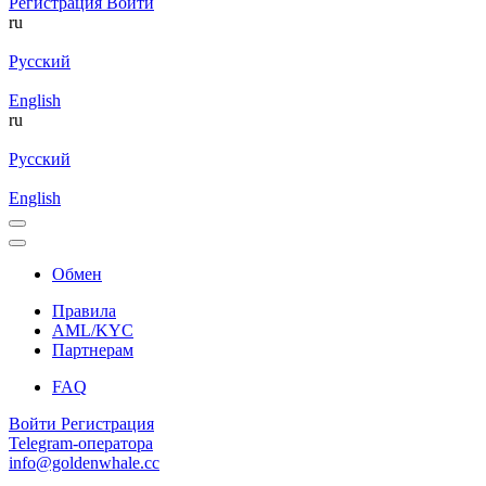
Регистрация
Войти
ru
Русский
English
ru
Русский
English
Обмен
Правила
AML/KYC
Партнерам
FAQ
Войти
Регистрация
Telegram-оператора
info@goldenwhale.cc