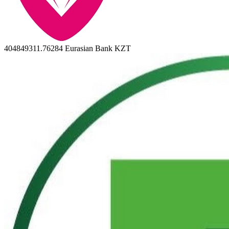
404849311.76284
Eurasian Bank KZT