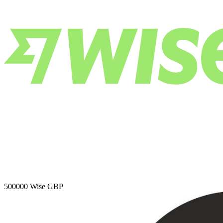
500000
Wise GBP