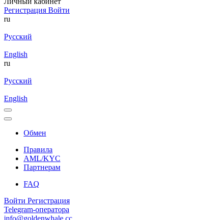
Личный кабинет
Регистрация
Войти
ru
Русский
English
ru
Русский
English
Обмен
Правила
AML/KYC
Партнерам
FAQ
Войти
Регистрация
Telegram-оператора
info@goldenwhale.cc