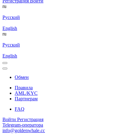
Регистрация
Войти
ru
Русский
English
ru
Русский
English
Обмен
Правила
AML/KYC
Партнерам
FAQ
Войти
Регистрация
Telegram-оператора
info@goldenwhale.cc