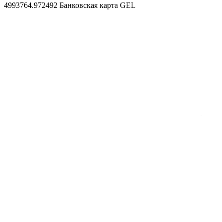
4993764.972492
Банковская карта GEL