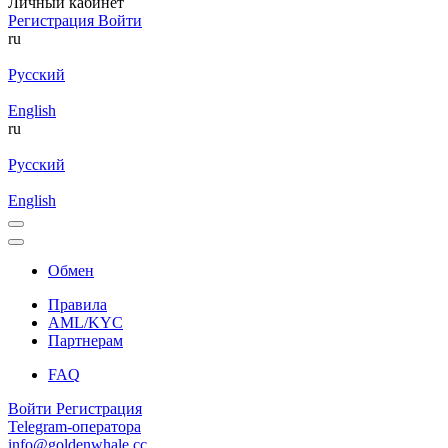
Личный кабинет
Регистрация
Войти
ru
Русский
English
ru
Русский
English
Обмен
Правила
AML/KYC
Партнерам
FAQ
Войти
Регистрация
Telegram-оператора
info@goldenwhale.cc