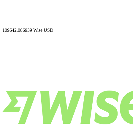
109642.086939
Wise USD