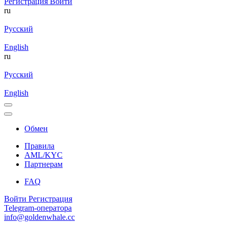
Регистрация
Войти
ru
Русский
English
ru
Русский
English
Обмен
Правила
AML/KYC
Партнерам
FAQ
Войти
Регистрация
Telegram-оператора
info@goldenwhale.cc