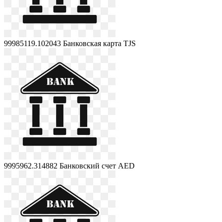
99985119.102043
Банковская карта TJS
9995962.314882
Банковский счет AED