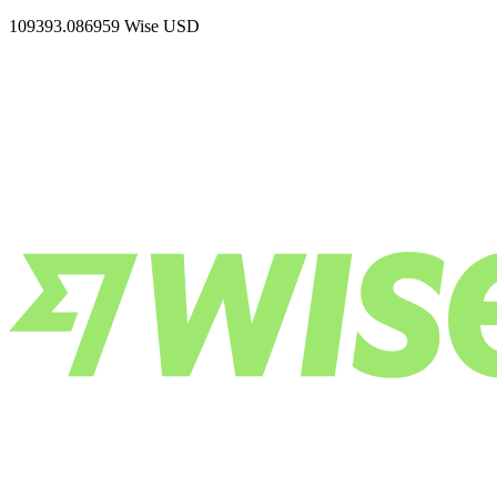
109393.086959
Wise USD