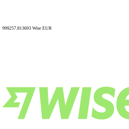
999257.813693
Wise EUR