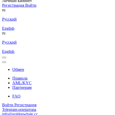
Личный кабинет
Регистрация
Войти
ru
Русский
English
ru
Русский
English
Обмен
Правила
AML/KYC
Партнерам
FAQ
Войти
Регистрация
Telegram-оператора
info@goldenwhale.cc