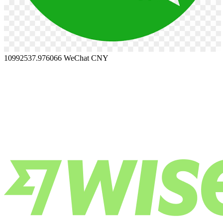
10992537.976066
WeChat CNY