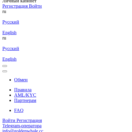
Личный кабинет
Регистрация
Войти
ru
Русский
English
ru
Русский
English
Обмен
Правила
AML/KYC
Партнерам
FAQ
Войти
Регистрация
Telegram-оператора
info@goldenwhale.cc