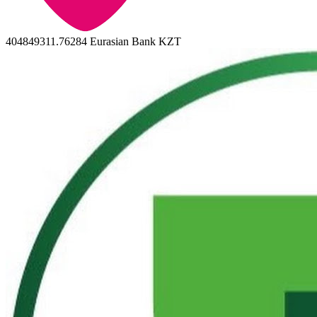
404849311.76284
Eurasian Bank KZT