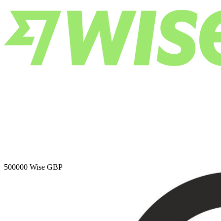
500000
Wise GBP