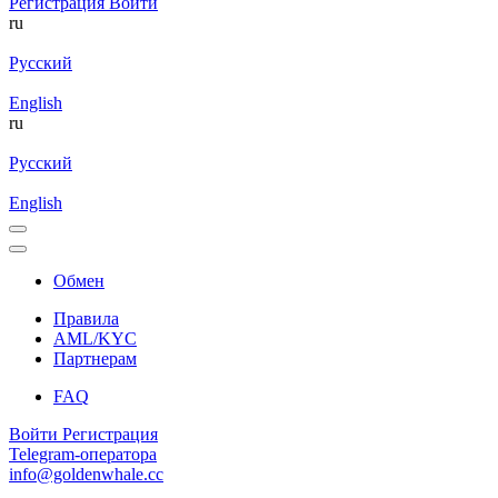
Регистрация
Войти
ru
Русский
English
ru
Русский
English
Обмен
Правила
AML/KYC
Партнерам
FAQ
Войти
Регистрация
Telegram-оператора
info@goldenwhale.cc