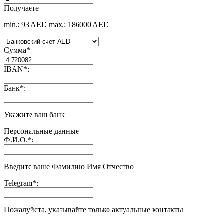
Получаете
min.: 93 AED
max.: 186000 AED
Сумма
*
:
IBAN
*
:
Банк
*
:
Укажите ваш банк
Персональные данные
Ф.И.О.
*
:
Введите ваше Фамилию Имя Отчество
Telegram
*
:
Пожалуйста, указывайте только актуальные контакты