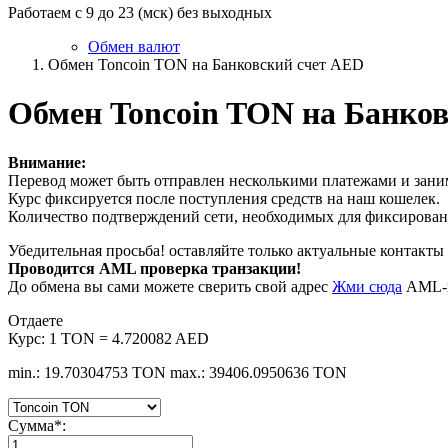
Работаем с 9 до 23 (мск) без выходных
Обмен валют
Обмен Toncoin TON на Банковский счет AED
Обмен Toncoin TON на Банко
Внимание:
Перевод может быть отправлен несколькими платежами и заним
Курс фиксируется после поступления средств на наш кошелек.
Количество подтверждений сети, необходимых для фиксировани
Убедительная просьба! оставляйте только актуальные контакты 
Проводится AML проверка транзакции!
До обмена вы сами можете сверить свой адрес
Жми сюда
AML-п
Отдаете
Курс:
1 TON = 4.720082 AED
min.: 19.70304753 TON
max.: 39406.0950636 TON
Сумма
*
: