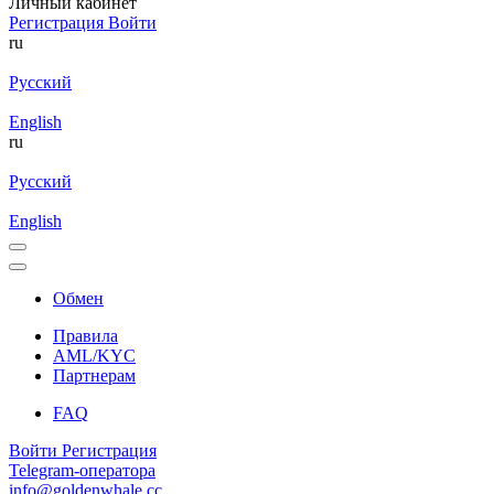
Личный кабинет
Регистрация
Войти
ru
Русский
English
ru
Русский
English
Обмен
Правила
AML/KYC
Партнерам
FAQ
Войти
Регистрация
Telegram-оператора
info@goldenwhale.cc