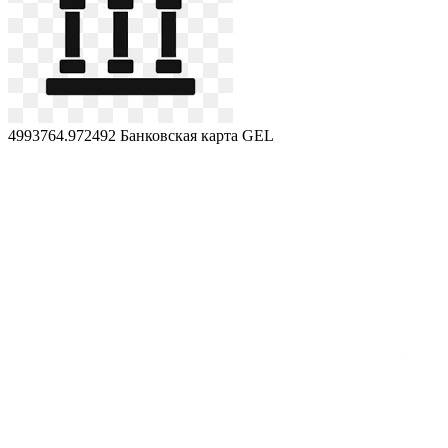
4993764.972492
Банковская карта GEL