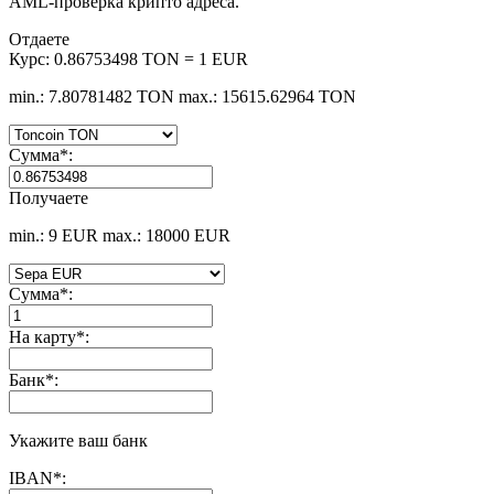
AML-проверка крипто адреса.
Отдаете
Курс:
0.86753498 TON = 1 EUR
min.: 7.80781482 TON
max.: 15615.62964 TON
Сумма
*
:
Получаете
min.: 9 EUR
max.: 18000 EUR
Сумма
*
:
На карту
*
:
Банк
*
:
Укажите ваш банк
IBAN
*
: