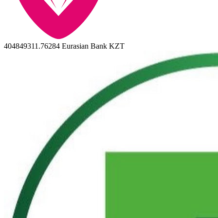
404849311.76284
Eurasian Bank KZT