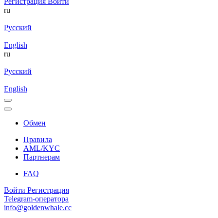
Регистрация
Войти
ru
Русский
English
ru
Русский
English
Обмен
Правила
AML/KYC
Партнерам
FAQ
Войти
Регистрация
Telegram-оператора
info@goldenwhale.cc