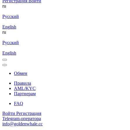
Регистрация
Войти
ru
Русский
English
ru
Русский
English
Обмен
Правила
AML/KYC
Партнерам
FAQ
Войти
Регистрация
Telegram-оператора
info@goldenwhale.cc