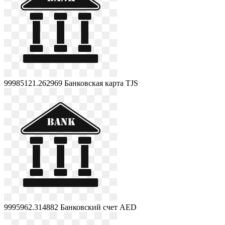
99985121.262969
Банковская карта TJS
9995962.314882
Банковский счет AED