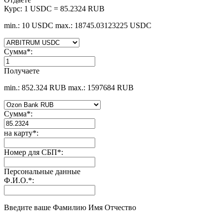
Курс:
1 USDC = 85.2324 RUB
min.: 10 USDC
max.: 18745.03123225 USDC
Сумма
*
:
Получаете
min.: 852.324 RUB
max.: 1597684 RUB
Сумма
*
:
на карту
*
:
Номер для СБП
*
:
Персональные данные
Ф.И.О.
*
:
Введите ваше Фамилию Имя Отчество