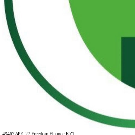
494672491.27
Freedom Finance KZT