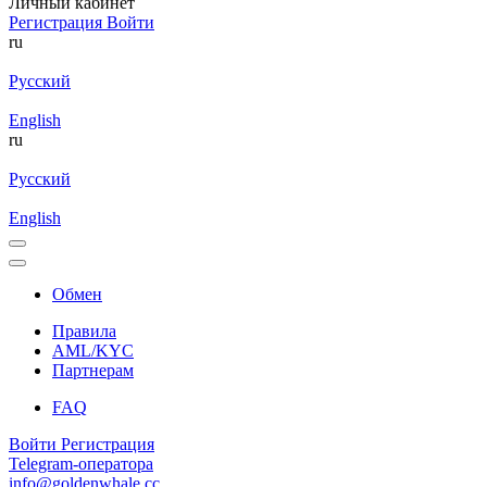
Личный кабинет
Регистрация
Войти
ru
Русский
English
ru
Русский
English
Обмен
Правила
AML/KYC
Партнерам
FAQ
Войти
Регистрация
Telegram-оператора
info@goldenwhale.cc