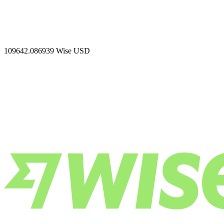
109642.086939
Wise USD