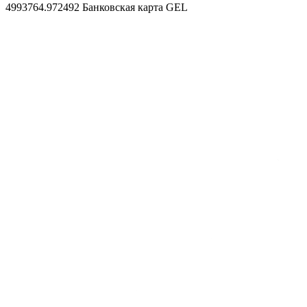
4993764.972492
Банковская карта GEL