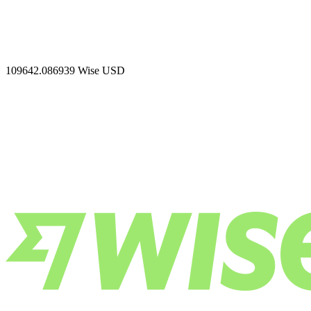
109642.086939
Wise USD