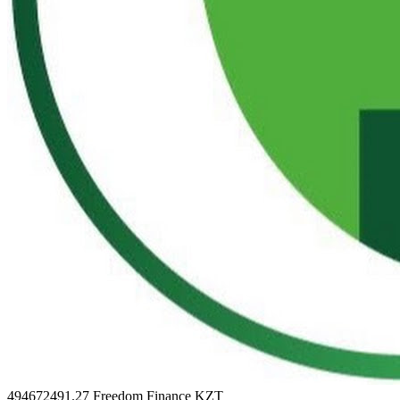
494672491.27
Freedom Finance KZT