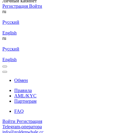
Личный кабинет
Регистрация
Войти
ru
Русский
English
ru
Русский
English
Обмен
Правила
AML/KYC
Партнерам
FAQ
Войти
Регистрация
Telegram-оператора
info@goldenwhale.cc