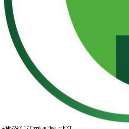
494672491.27
Freedom Finance KZT