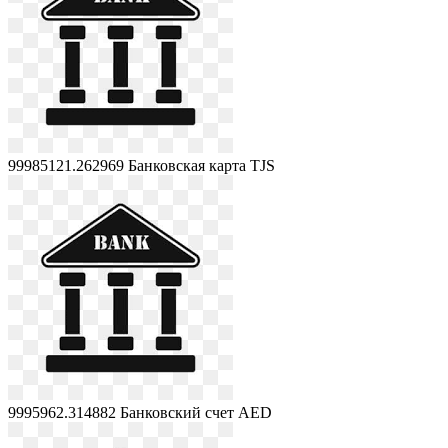
99985121.262969
Банковская карта TJS
9995962.314882
Банковский счет AED