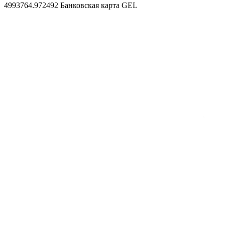
4993764.972492
Банковская карта GEL