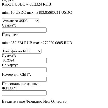
Курс:
1 USDC = 85.2324 RUB
min.: 10 USDC
max.: 3193.85680211 USDC
Сумма
*
:
Получаете
min.: 852.324 RUB
max.: 272220.0805 RUB
Сумма
*
:
На карту
*
:
Номер для СБП
*
:
Персональные данные
Ф.И.О.
*
:
Введите ваше Фамилию Имя Отчество