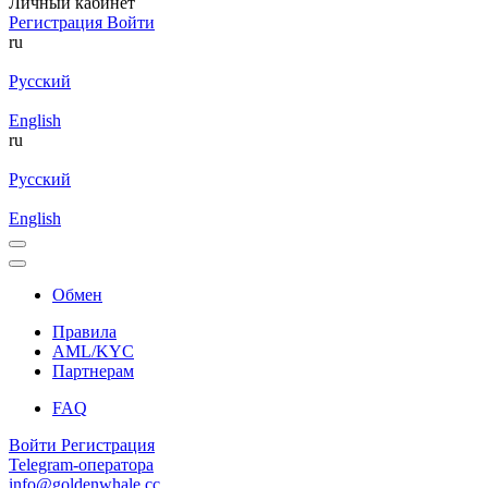
Личный кабинет
Регистрация
Войти
ru
Русский
English
ru
Русский
English
Обмен
Правила
AML/KYC
Партнерам
FAQ
Войти
Регистрация
Telegram-оператора
info@goldenwhale.cc