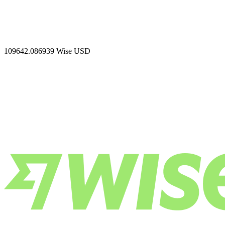
109642.086939
Wise USD