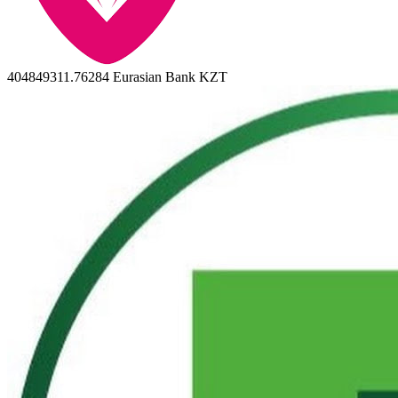
404849311.76284
Eurasian Bank KZT