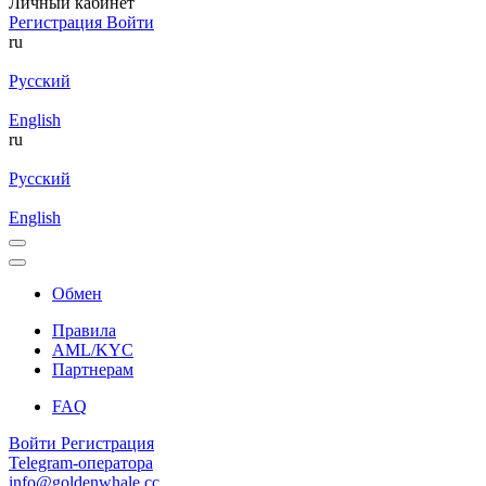
Личный кабинет
Регистрация
Войти
ru
Русский
English
ru
Русский
English
Обмен
Правила
AML/KYC
Партнерам
FAQ
Войти
Регистрация
Telegram-оператора
info@goldenwhale.cc