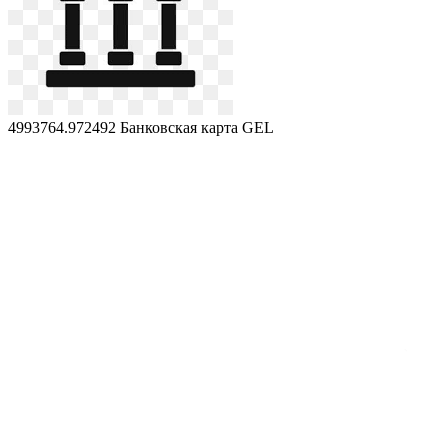
4993764.972492
Банковская карта GEL