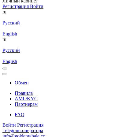
Личный кабинет
Регистрация
Войти
ru
Русский
English
ru
Русский
English
Обмен
Правила
AML/KYC
Партнерам
FAQ
Войти
Регистрация
Telegram-оператора
info@goldenwhale.cc