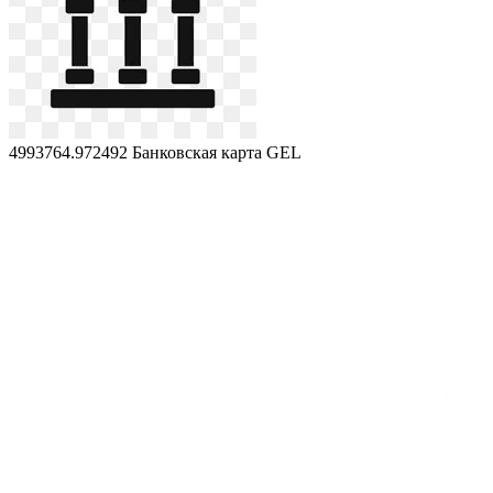
4993764.972492
Банковская карта GEL