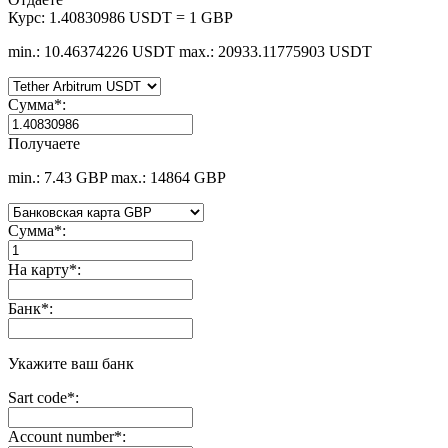
Курс:
1.40830986 USDT = 1 GBP
min.: 10.46374226 USDT
max.: 20933.11775903 USDT
Сумма
*
:
Получаете
min.: 7.43 GBP
max.: 14864 GBP
Сумма
*
:
На карту
*
:
Банк
*
:
Укажите ваш банк
Sart code
*
:
Account number
*
: