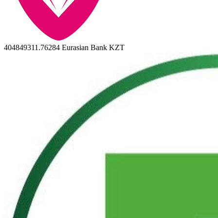
404849311.76284
Eurasian Bank KZT