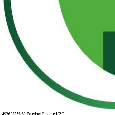
493623756.62
Freedom Finance KZT