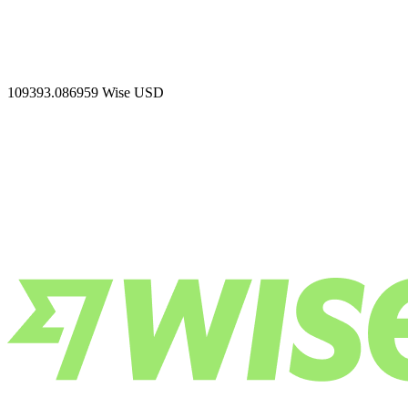
109393.086959
Wise USD