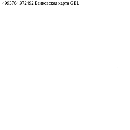
4993764.972492
Банковская карта GEL