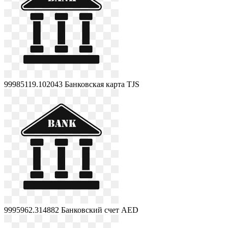
99985119.102043
Банковская карта TJS
9995962.314882
Банковский счет AED