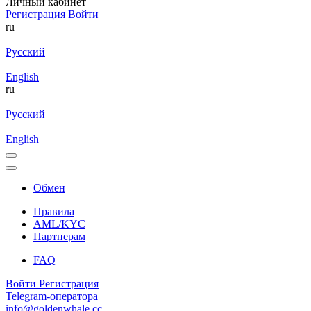
Личный кабинет
Регистрация
Войти
ru
Русский
English
ru
Русский
English
Обмен
Правила
AML/KYC
Партнерам
FAQ
Войти
Регистрация
Telegram-оператора
info@goldenwhale.cc