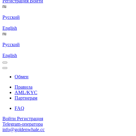
Регистрация
Войти
ru
Русский
English
ru
Русский
English
Обмен
Правила
AML/KYC
Партнерам
FAQ
Войти
Регистрация
Telegram-оператора
info@goldenwhale.cc