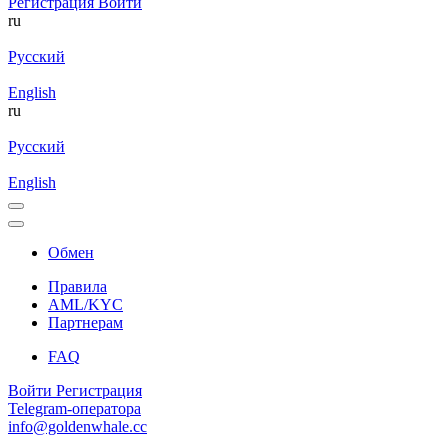
Регистрация
Войти
ru
Русский
English
ru
Русский
English
Обмен
Правила
AML/KYC
Партнерам
FAQ
Войти
Регистрация
Telegram-оператора
info@goldenwhale.cc