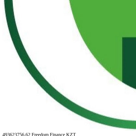
493623756.62
Freedom Finance KZT