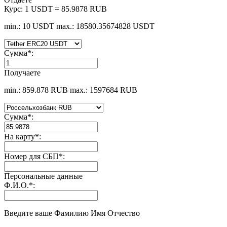
Курс:
1 USDT = 85.9878 RUB
min.: 10 USDT
max.: 18580.35674828 USDT
Сумма
*
:
Получаете
min.: 859.878 RUB
max.: 1597684 RUB
Сумма
*
:
На карту
*
:
Номер для СБП
*
:
Персональные данные
Ф.И.О.
*
:
Введите ваше Фамилию Имя Отчество