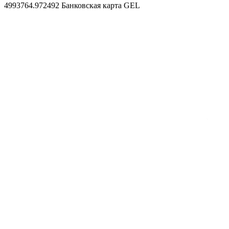
4993764.972492
Банковская карта GEL