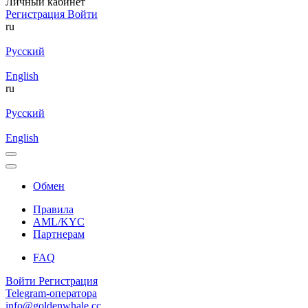
Личный кабинет
Регистрация
Войти
ru
Русский
English
ru
Русский
English
Обмен
Правила
AML/KYC
Партнерам
FAQ
Войти
Регистрация
Telegram-оператора
info@goldenwhale.cc