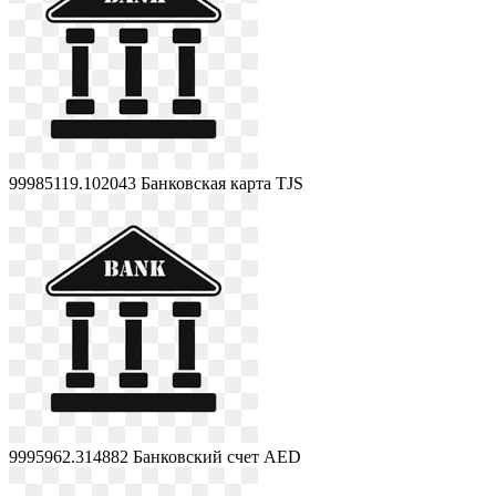
99985119.102043
Банковская карта TJS
9995962.314882
Банковский счет AED