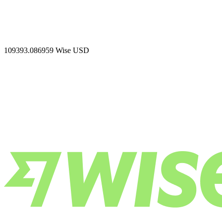
109393.086959
Wise USD