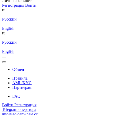
Личный кабинет
Регистрация
Войти
ru
Русский
English
ru
Русский
English
Обмен
Правила
AML/KYC
Партнерам
FAQ
Войти
Регистрация
Telegram-оператора
info@goldenwhale.cc