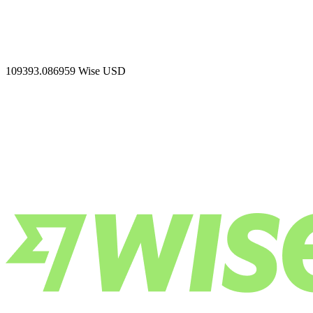
109393.086959
Wise USD