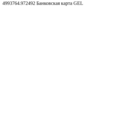
4993764.972492
Банковская карта GEL