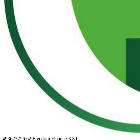
493623756.62
Freedom Finance KZT