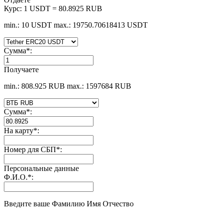
Курс:
1 USDT = 80.8925 RUB
min.: 10 USDT
max.: 19750.70618413 USDT
Сумма
*
:
Получаете
min.: 808.925 RUB
max.: 1597684 RUB
Сумма
*
:
На карту
*
:
Номер для СБП
*
:
Персональные данные
Ф.И.О.
*
:
Введите ваше Фамилию Имя Отчество