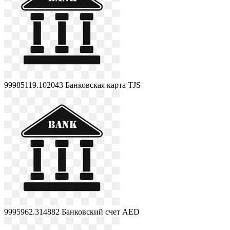
99985119.102043
Банковская карта TJS
9995962.314882
Банковский счет AED