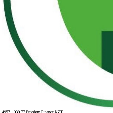
495711939.77
Freedom Finance KZT