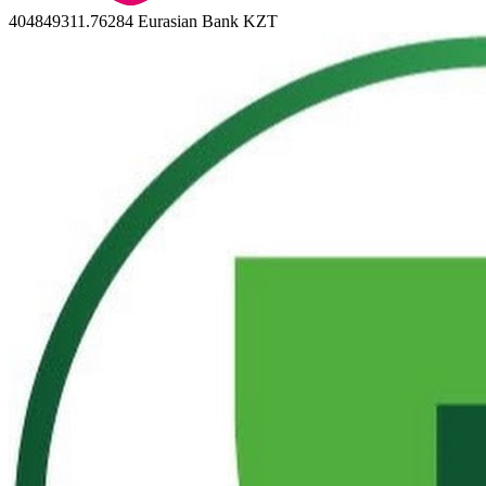
404849311.76284
Eurasian Bank KZT