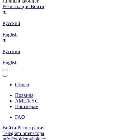
Личный кабинет
Регистрация
Войти
ru
Русский
English
ru
Русский
English
Обмен
Правила
AML/KYC
Партнерам
FAQ
Войти
Регистрация
Telegram-оператора
info@goldenwhale.cc