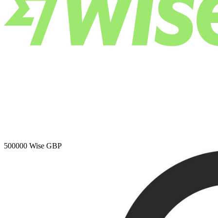
500000
Wise GBP