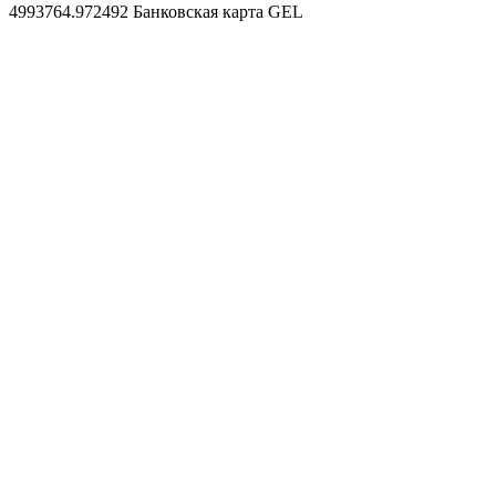
4993764.972492
Банковская карта GEL