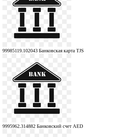
99985119.102043
Банковская карта TJS
9995962.314882
Банковский счет AED