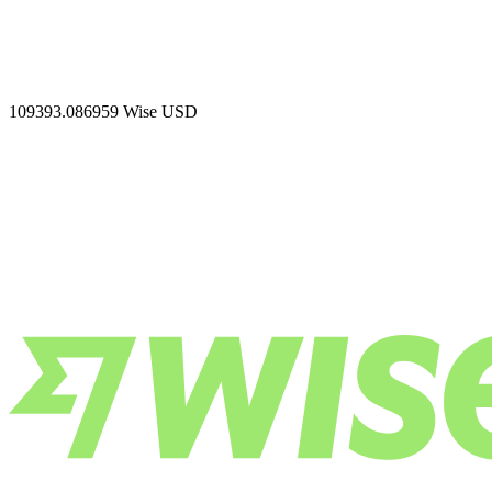
109393.086959
Wise USD