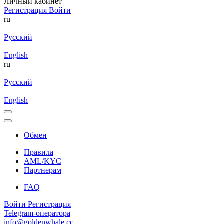
Личный кабинет
Регистрация
Войти
ru
Русский
English
ru
Русский
English
Обмен
Правила
AML/KYC
Партнерам
FAQ
Войти
Регистрация
Telegram-оператора
info@goldenwhale.cc