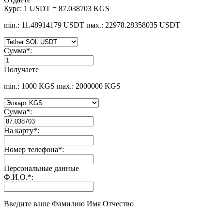
Курс:
1 USDT = 87.038703 KGS
min.: 11.48914179 USDT
max.: 22978.28358035 USDT
Сумма
*
:
Получаете
min.: 1000 KGS
max.: 2000000 KGS
Сумма
*
:
На карту
*
:
Номер телефона
*
:
Персональные данные
Ф.И.О.
*
:
Введите ваше Фамилию Имя Отчество