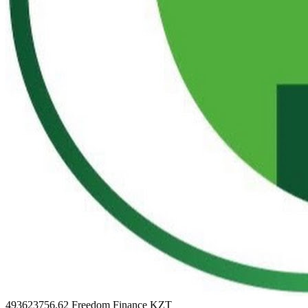
493623756.62
Freedom Finance KZT